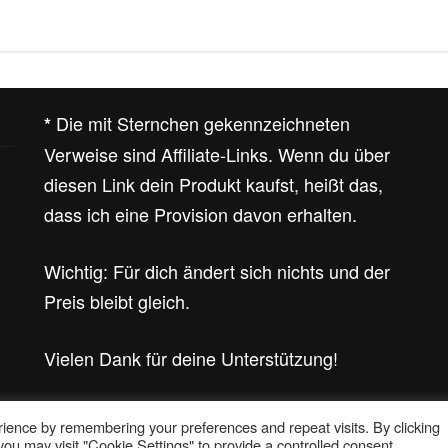
Die mit Sternchen gekennzeichneten
*
Verweise sind Affiliate-Links. Wenn du über
diesen Link dein Produkt kaufst, heißt das,
dass ich eine Provision davon erhalten.
Wichtig: Für dich ändert sich nichts und der
Preis bleibt gleich.
Vielen Dank für deine Unterstützung!
ience by remembering your preferences and repeat visits. By clicking
© 2026 Barfuss im Sand | Powered by
Outstandingthemes
ou may visit "Cookie Settings" to provide a controlled consent.