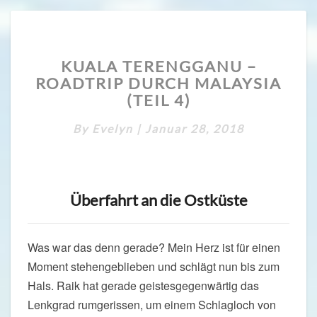
KUALA
KUALA TERENGGANU –
TERENGGANU
ROADTRIP DURCH MALAYSIA
–
ROADTRIP
(TEIL 4)
DURCH
MALAYSIA
By
Evelyn
|
Januar 28, 2018
(TEIL
4)
Überfahrt an die Ostküste
Was war das denn gerade? Mein Herz ist für einen
Moment stehengeblieben und schlägt nun bis zum
Hals. Raik hat gerade geistesgegenwärtig das
Lenkgrad rumgerissen, um einem Schlagloch von