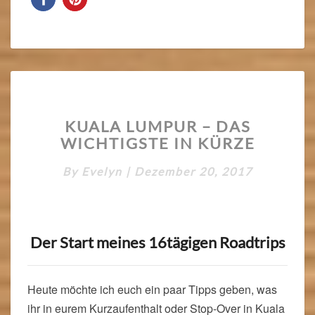
KUALA
KUALA LUMPUR – DAS
LUMPUR
WICHTIGSTE IN KÜRZE
–
DAS
By
Evelyn
|
Dezember 20, 2017
WICHTIGSTE
IN
KÜRZE
Der Start meines 16tägigen Roadtrips
Heute möchte ich euch ein paar Tipps geben, was
ihr in eurem Kurzaufenthalt oder Stop-Over in Kuala