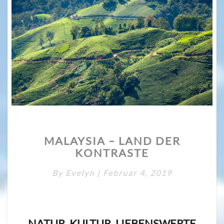
MALAYSIA
MALAYSIA – LAND DER
–
KONTRASTE
LAND
DER
By
Evelyn
|
Februar 4, 2019
KONTRASTE
NATUR, KULTUR, LIEBENSWERTE