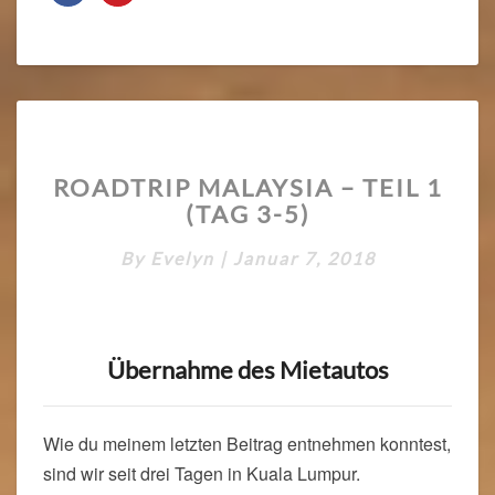
ROADTRIP
ROADTRIP MALAYSIA – TEIL 1
MALAYSIA
(TAG 3-5)
–
TEIL
By
Evelyn
|
Januar 7, 2018
1
(TAG
3-
5)
Übernahme des Mietautos
Wie du meinem letzten Beitrag entnehmen konntest,
sind wir seit drei Tagen in Kuala Lumpur.