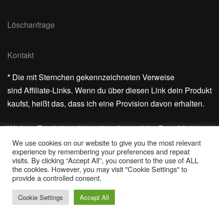
Löschanfrage
Kontakt
*
Die mit Sternchen gekennzeichneten Verweise
sind Affiliate-Links. Wenn du über diesen Link dein Produkt
kaufst, heißt das, dass ich eine Provision davon erhalten.
Wichtig: Für dich ändert sich nichts und der Preis bleibt
gleich.
We use cookies on our website to give you the most relevant
experience by remembering your preferences and repeat
visits. By clicking “Accept All”, you consent to the use of ALL
Vielen Dank für deine Unterstützung!
the cookies. However, you may visit "Cookie Settings" to
provide a controlled consent.
Cookie Settings
Accept All
© 2026 Barfuss im Sand | Powered by
Outstandingthemes