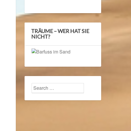
TRÄUME – WER HAT SIE
NICHT?
Search
Search
for: