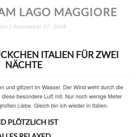
CANNOBIO
AM LAGO MAGGIORE
AM
LAGO
MAGGIORE
lyn
|
September 17, 2018
ÜCKCHEN ITALIEN FÜR ZWEI
NÄCHTE
en und glitzert im Wasser. Der Wind weht durch die
t diese besondere Luft mit. Nur noch wenige Meter
oßen Liebe. Gleich bin ich wieder in Italien.
D PLÖTZLICH IST
ALLES RELAXED