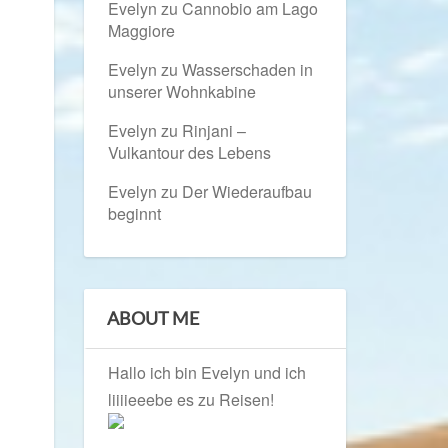
Evelyn
zu
Cannobio am Lago
Maggiore
Evelyn
zu
Wasserschaden in
unserer Wohnkabine
Evelyn
zu
Rinjani –
Vulkantour des Lebens
Evelyn
zu
Der Wiederaufbau
beginnt
ABOUT ME
Hallo ich bin Evelyn und ich
liiiieeebe es zu Reisen!