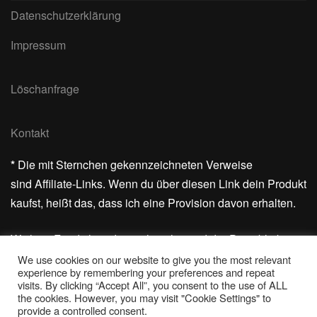
Datenschutzerklärung
Impressum
Löschanfrage
Kontakt
*
Die mit Sternchen gekennzeichneten Verweise
sind Affiliate-Links. Wenn du über diesen Link dein Produkt
kaufst, heißt das, dass ich eine Provision davon erhalten.
Wichtig: Für dich ändert sich nichts und der Preis bleibt
gleich.
We use cookies on our website to give you the most relevant
experience by remembering your preferences and repeat
visits. By clicking “Accept All”, you consent to the use of ALL
Vielen Dank für deine Unterstützung!
the cookies. However, you may visit "Cookie Settings" to
provide a controlled consent.