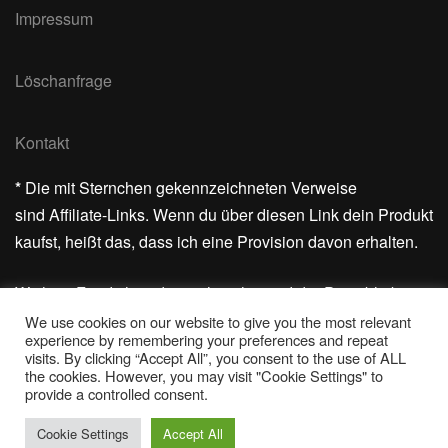
Impressum
Löschanfrage
Kontakt
*
Die mit Sternchen gekennzeichneten Verweise
sind Affiliate-Links. Wenn du über diesen Link dein Produkt
kaufst, heißt das, dass ich eine Provision davon erhalten.
Wichtig: Für dich ändert sich nichts und der Preis bleibt
gleich.
We use cookies on our website to give you the most relevant
experience by remembering your preferences and repeat
visits. By clicking “Accept All”, you consent to the use of ALL
Vielen Dank für deine Unterstützung!
the cookies. However, you may visit "Cookie Settings" to
provide a controlled consent.
Cookie Settings
Accept All
© 2026 Barfuss im Sand | Powered by
Outstandingthemes