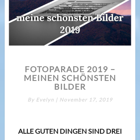
FOTOPARADE
FOTOPARADE 2019 –
2019
–
MEINEN SCHÖNSTEN
MEINEN
BILDER
SCHÖNSTEN
BILDER
By
Evelyn
|
November 17, 2019
ALLE GUTEN DINGEN SIND DREI