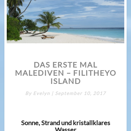
DAS
DAS ERSTE MAL
ERSTE
MAL
MALEDIVEN – FILITHEYO
MALEDIVEN
ISLAND
–
FILITHEYO
By
Evelyn
|
September 10, 2017
ISLAND
Sonne, Strand und kristallklares
Wasser