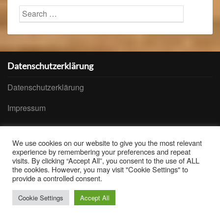
Search
Searc
for:
Datenschutzerklärung
Datenschutzerklärung
Impressum
Löschanfrage
We use cookies on our website to give you the most relevant
experience by remembering your preferences and repeat
visits. By clicking “Accept All”, you consent to the use of ALL
Kontakt
the cookies. However, you may visit "Cookie Settings" to
provide a controlled consent.
*
Die mit Sternchen gekennzeichneten Verweise
Cookie Settings
Accept All
sind Affiliate-Links. Wenn du über diesen Link dein Produkt
kaufst, heißt das, dass ich eine Provision davon erhalten.