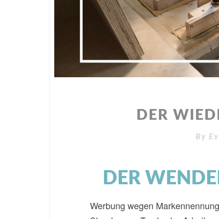
DER WIED
By
Ev
DER WENDEP
Werbung wegen Markennennung – s