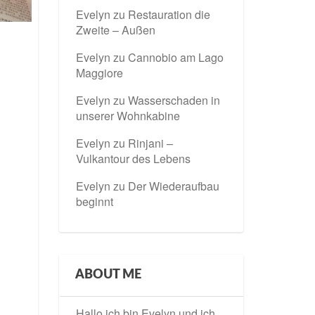
Evelyn
zu
Restauration die
Zweite – Außen
Evelyn
zu
Cannobio am Lago
Maggiore
Evelyn
zu
Wasserschaden in
unserer Wohnkabine
Evelyn
zu
Rinjani –
Vulkantour des Lebens
Evelyn
zu
Der Wiederaufbau
beginnt
ABOUT ME
Hallo ich bin Evelyn und ich