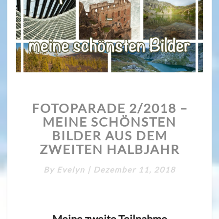
FOTOPARADE
FOTOPARADE 2/2018 –
2/2018
–
MEINE SCHÖNSTEN
MEINE
BILDER AUS DEM
SCHÖNSTEN
ZWEITEN HALBJAHR
BILDER
AUS
By
Evelyn
|
Dezember 11, 2018
DEM
ZWEITEN
HALBJAHR
Meine zweite Teilnahme