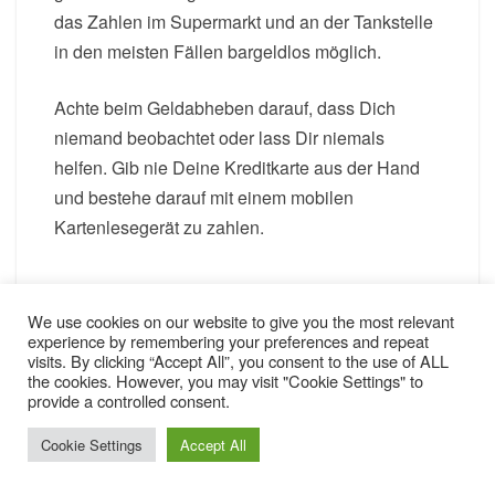
das Zahlen im Supermarkt und an der Tankstelle
in den meisten Fällen bargeldlos möglich.
Achte beim Geldabheben darauf, dass Dich
niemand beobachtet oder lass Dir niemals
helfen. Gib nie Deine Kreditkarte aus der Hand
und bestehe darauf mit einem mobilen
Kartenlesegerät zu zahlen.
Warst Du auch schon in Südafrika und hast noch
We use cookies on our website to give you the most relevant
ein paar Tipps für die Reise? Dann lass uns an
experience by remembering your preferences and repeat
visits. By clicking “Accept All”, you consent to the use of ALL
Deiner Erfahrung teilhaben und schreibe mir ein
the cookies. However, you may visit "Cookie Settings" to
Kommentar!
provide a controlled consent.
Cookie Settings
Accept All
Bist Du von Afrika infiziert und suchst noch nach
Reisezielen? Schau doch mal bei diesen