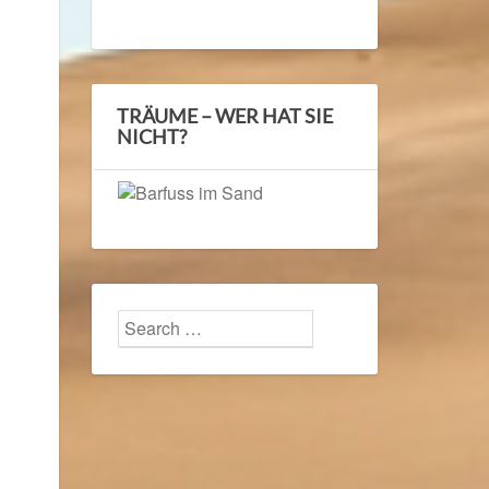
TRÄUME – WER HAT SIE
NICHT?
Search
Search
for: