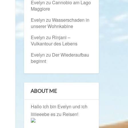
Evelyn
zu
Cannobio am Lago
Maggiore
Evelyn
zu
Wasserschaden in
unserer Wohnkabine
Evelyn
zu
Rinjani –
Vulkantour des Lebens
Evelyn
zu
Der Wiederaufbau
beginnt
ABOUT ME
Hallo ich bin Evelyn und ich
liiiieeebe es zu Reisen!