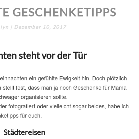
LAST
TE GESCHENKETIPPS
MINUTE
GESCHENKETIPPS
lyn
|
Dezember 10, 2017
ten steht vor der Tür
ihnachten ein gefühlte Ewigkeit hin. Doch plötzlich
man stellt fest, dass man ja noch Geschenke für Mama
wager organisieren sollte.
er fotografiert oder vielleicht sogar beides, habe ich
ketipps für euch.
Städtereisen