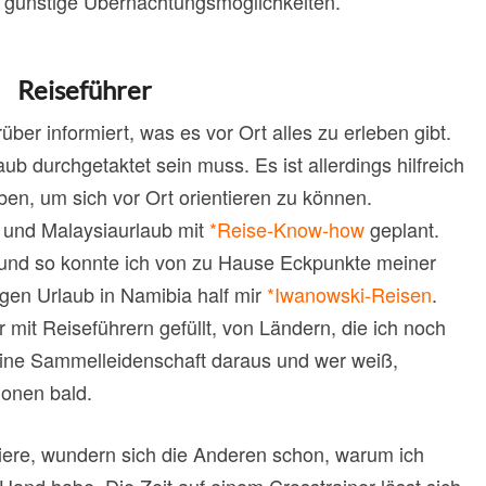
d günstige Übernachtungsmöglichkeiten.
Reiseführer
über informiert, was es vor Ort alles zu erleben gibt.
ub durchgetaktet sein muss. Es ist allerdings hilfreich
en, um sich vor Ort orientieren zu können.
- und Malaysiaurlaub mit
*Reise-Know-how
geplant.
 und so konnte ich von zu Hause Eckpunkte meiner
igen Urlaub in Namibia half mir
*Iwanowski-Reisen
.
r mit Reiseführern gefüllt, von Ländern, die ich noch
 eine Sammelleidenschaft daraus und wer weiß,
tionen bald.
niere, wundern sich die Anderen schon, warum ich
Hand habe. Die Zeit auf einem Crosstrainer lässt sich