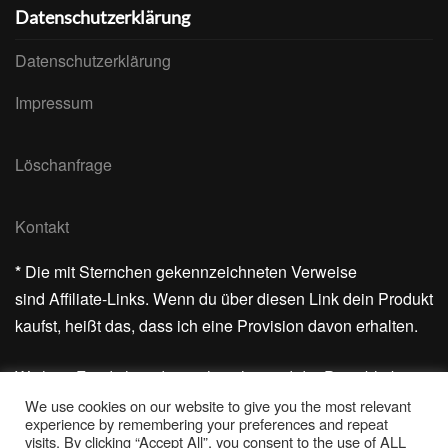
Datenschutzerklärung
Datenschutzerklärung
Impressum
Löschanfrage
Kontakt
*
Die mit Sternchen gekennzeichneten Verweise
sind Affiliate-Links. Wenn du über diesen Link dein Produkt
kaufst, heißt das, dass ich eine Provision davon erhalten.
Wichtig: Für dich ändert sich nichts und der Preis bleibt
gleich.
We use cookies on our website to give you the most relevant
experience by remembering your preferences and repeat
visits. By clicking “Accept All”, you consent to the use of ALL