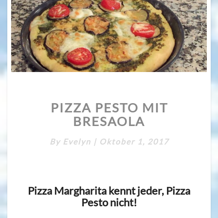
PIZZA
PIZZA PESTO MIT
PESTO
MIT
BRESAOLA
BRESAOLA
By
Evelyn
|
Oktober 1, 2017
Pizza Margharita kennt jeder, Pizza
Pesto nicht!