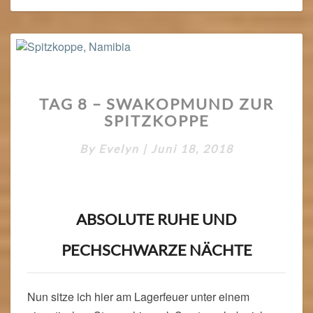
TAG
TAG 8 – SWAKOPMUND ZUR
8
SPITZKOPPE
–
SWAKOPMUND
By
Evelyn
|
Juni 18, 2018
ZUR
SPITZKOPPE
ABSOLUTE RUHE UND
PECHSCHWARZE NÄCHTE
Nun sitze ich hier am Lagerfeuer unter einem