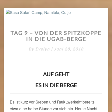
TAG
TAG 9 – VON DER SPITZKOPPE
9
IN DIE UGAB-BERGE
–
VON
By
Evelyn
|
Juni 28, 2018
DER
SPITZKOPPE
IN
DIE
UGAB-
AUF GEHT
BERGE
ES IN DIE BERGE
Es ist kurz vor Sieben und Raik „werkelt“ bereits
etwa eine halbe Stunde vor sich hin. Heute Nacht