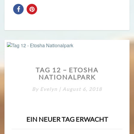
TAG
TAG 12 – ETOSHA
12
NATIONALPARK
–
ETOSHA
By
Evelyn
|
August 6, 2018
NATIONALPARK
EIN NEUER TAG ERWACHT