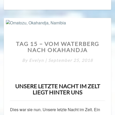
TAG
TAG 15 – VOM WATERBERG
15
NACH OKAHANDJA
–
VOM
By
Evelyn
|
September 25, 2018
WATERBERG
NACH
OKAHANDJA
UNSERE LETZTE NACHT IM ZELT
LIEGT HINTER UNS
Dies war sie nun. Unsere letzte Nacht im Zelt. Ein