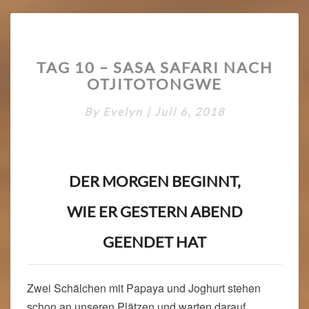
TAG
TAG 10 – SASA SAFARI NACH
10
OTJITOTONGWE
–
SASA
By
Evelyn
|
SAFARI
Juli 6, 2018
NACH
OTJITOTONGWE
DER MORGEN BEGINNT,
WIE ER GESTERN ABEND
GEENDET HAT
Zwei Schälchen mit Papaya und Joghurt stehen
schon an unseren Plätzen und warten darauf