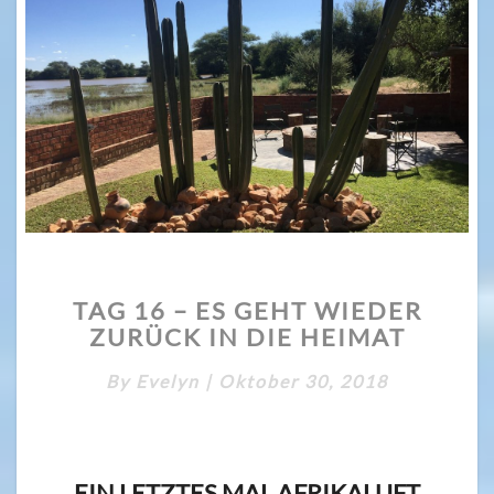
TAG
TAG 16 – ES GEHT WIEDER
16
ZURÜCK IN DIE HEIMAT
–
ES
By
Evelyn
|
Oktober 30, 2018
GEHT
WIEDER
ZURÜCK
IN
DIE
EIN LETZTES MAL AFRIKALUFT