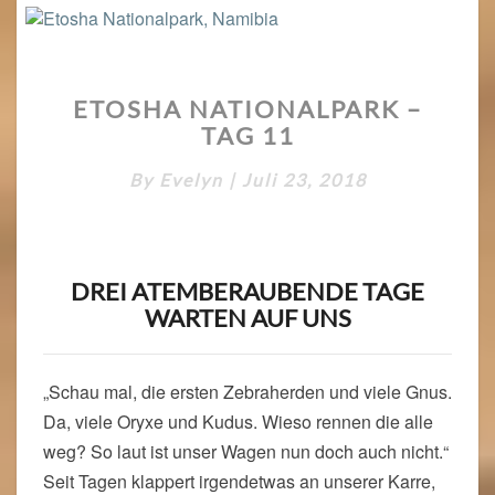
ETOSHA
ETOSHA NATIONALPARK –
NATIONALPARK
TAG 11
–
TAG
By
Evelyn
|
Juli 23, 2018
11
DREI ATEMBERAUBENDE TAGE
WARTEN AUF UNS
„Schau mal, die ersten Zebraherden und viele Gnus.
Da, viele Oryxe und Kudus. Wieso rennen die alle
weg? So laut ist unser Wagen nun doch auch nicht.“
Seit Tagen klappert irgendetwas an unserer Karre,