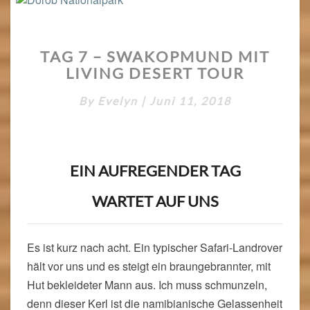
TAG
TAG 7 – SWAKOPMUND MIT
7
LIVING DESERT TOUR
–
SWAKOPMUND
By
Evelyn
|
Juni 11, 2018
MIT
LIVING
DESERT
TOUR
EIN AUFREGENDER TAG
WARTET AUF UNS
Es ist kurz nach acht. Ein typischer Safari-Landrover
hält vor uns und es steigt ein braungebrannter, mit
Hut bekleideter Mann aus. Ich muss schmunzeln,
denn dieser Kerl ist die namibianische Gelassenheit