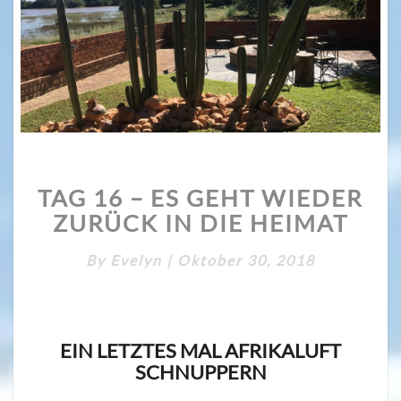
TAG
TAG 16 – ES GEHT WIEDER
16
–
ZURÜCK IN DIE HEIMAT
ES
GEHT
By
Evelyn
|
Oktober 30, 2018
WIEDER
ZURÜCK
IN
DIE
EIN LETZTES MAL AFRIKALUFT
HEIMAT
SCHNUPPERN