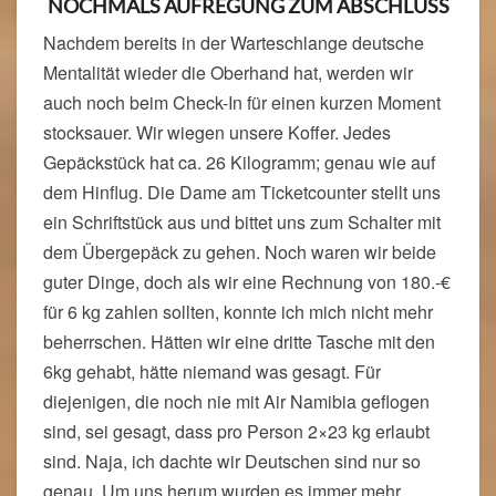
NOCHMALS AUFREGUNG ZUM ABSCHLUSS
Nachdem bereits in der Warteschlange deutsche
Mentalität wieder die Oberhand hat, werden wir
auch noch beim Check-In für einen kurzen Moment
stocksauer. Wir wiegen unsere Koffer. Jedes
Gepäckstück hat ca. 26 Kilogramm; genau wie auf
dem Hinflug. Die Dame am Ticketcounter stellt uns
ein Schriftstück aus und bittet uns zum Schalter mit
dem Übergepäck zu gehen. Noch waren wir beide
guter Dinge, doch als wir eine Rechnung von 180.-€
für 6 kg zahlen sollten, konnte ich mich nicht mehr
beherrschen. Hätten wir eine dritte Tasche mit den
6kg gehabt, hätte niemand was gesagt. Für
diejenigen, die noch nie mit Air Namibia geflogen
sind, sei gesagt, dass pro Person 2×23 kg erlaubt
sind. Naja, ich dachte wir Deutschen sind nur so
genau. Um uns herum wurden es immer mehr