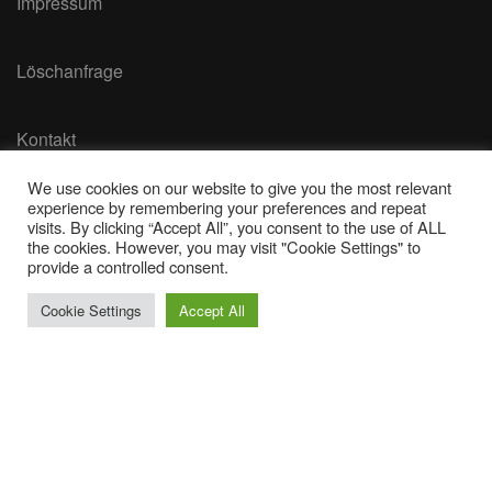
Impressum
Löschanfrage
Kontakt
We use cookies on our website to give you the most relevant
*
Die mit Sternchen gekennzeichneten Verweise
experience by remembering your preferences and repeat
sind Affiliate-Links. Wenn du über diesen Link dein Produkt
visits. By clicking “Accept All”, you consent to the use of ALL
the cookies. However, you may visit "Cookie Settings" to
kaufst, heißt das, dass ich eine Provision davon erhalten.
provide a controlled consent.
Wichtig: Für dich ändert sich nichts und der Preis bleibt
Cookie Settings
Accept All
gleich.
Vielen Dank für deine Unterstützung!
© 2026 Barfuss im Sand | Powered by
Outstandingthemes