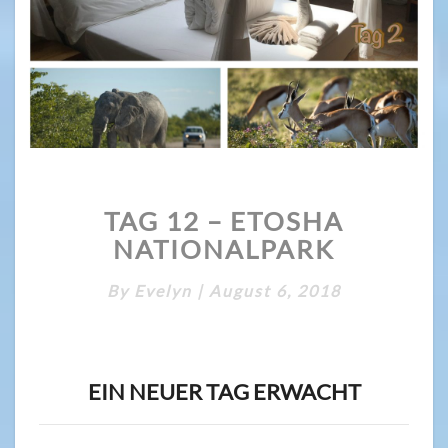
TAG
TAG 12 – ETOSHA
12
–
NATIONALPARK
ETOSHA
NATIONALPARK
By
Evelyn
|
August 6, 2018
EIN NEUER TAG ERWACHT