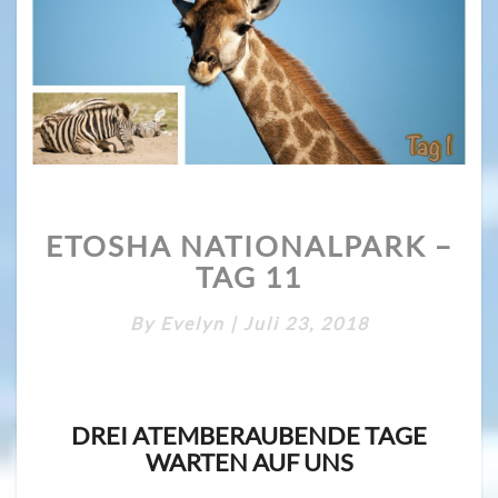
ETOSHA
ETOSHA NATIONALPARK –
NATIONALPARK
–
TAG 11
TAG
11
By
Evelyn
|
Juli 23, 2018
DREI ATEMBERAUBENDE TAGE
WARTEN AUF UNS