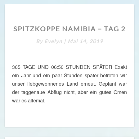
G
3
S
SPITZKOPPE NAMIBIA – TAG 2
P
I
By
Evelyn
|
Mai 14, 2019
T
Z
K
O
365 TAGE UND 06:50 STUNDEN SPÄTER Exakt
P
ein Jahr und ein paar Stunden später betreten wir
P
unser liebgewonnenes Land erneut. Geplant war
E
N
der taggenaue Abflug nicht, aber ein gutes Omen
A
war es allemal.
M
I
B
I
A
–