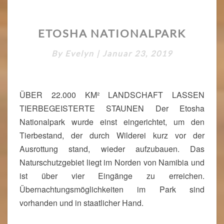
S
T
E
E
ETOSHA NATIONALPARK
T
O
By
Evelyn
|
Januar 23, 2019
S
H
A
N
ÜBER 22.000 KM² LANDSCHAFT LASSEN
A
TIERBEGEISTERTE STAUNEN Der Etosha
T
Nationalpark wurde einst eingerichtet, um den
I
O
Tierbestand, der durch Wilderei kurz vor der
N
Ausrottung stand, wieder aufzubauen. Das
A
Naturschutzgebiet liegt im Norden von Namibia und
L
ist über vier Eingänge zu erreichen.
P
A
Übernachtungsmöglichkeiten im Park sind
R
vorhanden und in staatlicher Hand.
K