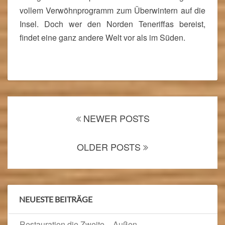
U
vollem Verwöhnprogramm zum Überwintern auf die
E
Insel. Doch wer den Norden Teneriffas bereist,
R
N
findet eine ganz andere Welt vor als im Süden.
O
R
D
E
N
Posts
NEWER POSTS
navigation
OLDER POSTS
NEUESTE BEITRÄGE
Restauration die Zweite – Außen