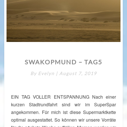
S
SWAKOPMUND – TAG5
W
A
By
Evelyn
|
August 7, 2019
K
O
P
M
EIN TAG VOLLER ENTSPANNUNG Nach einer
U
kurzen Stadtrundfahrt sind wir im SuperSpar
N
angekommen. Für mich ist diese Supermarktkette
D
–
optimal ausgestattet. So können wir unsere Vorräte
T