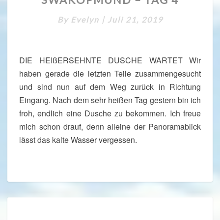
W
A
By
Evelyn
|
Juli 21, 2019
K
O
P
M
DIE HEIßERSEHNTE DUSCHE WARTET Wir
U
haben gerade die letzten Teile zusammengesucht
N
und sind nun auf dem Weg zurück in Richtung
D
–
Eingang. Nach dem sehr heißen Tag gestern bin ich
T
froh, endlich eine Dusche zu bekommen. Ich freue
A
mich schon drauf, denn alleine der Panoramablick
G
lässt das kalte Wasser vergessen.
4