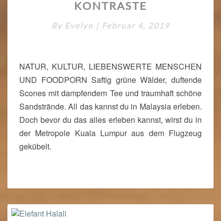
KONTRASTE
L
A
By
Evelyn
|
Februar 4, 2019
Y
S
I
A
NATUR, KULTUR, LIEBENSWERTE MENSCHEN
–
UND FOODPORN Saftig grüne Wälder, duftende
L
A
Scones mit dampfendem Tee und traumhaft schöne
N
Sandstrände. All das kannst du in Malaysia erleben.
D
Doch bevor du das alles erleben kannst, wirst du in
D
der Metropole Kuala Lumpur aus dem Flugzeug
E
gekübelt.
R
K
O
N
T
R
A