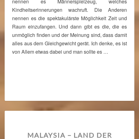
nennen es Männerspielzeug, welches
E
N
Kindheitserinnerungen wachruft. Die Anderen
E
nennen es die spektakulärste Möglichkeit Zeit und
H
Raum einzufangen. Und dann gibt es die, die es
M
unmöglich finden und der Meinung sind, dass damit
I
alles aus dem Gleichgewicht gerät. Ich denke, es ist
G
U
von Allem etwas dabei und man sollte es …
N
G
F
Read More
Read More
Ü
R
N
A
M
I
B
I
M
A
MALAYSIA – LAND DER
A