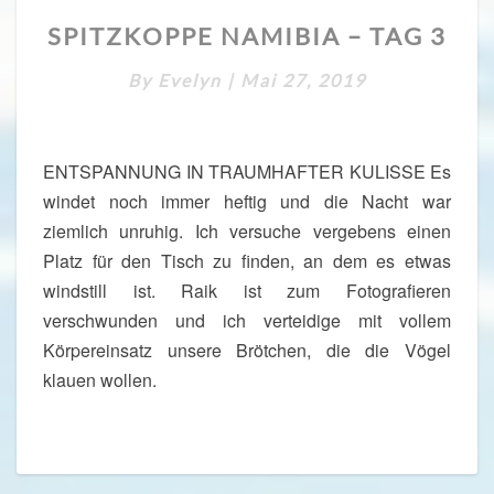
S
SPITZKOPPE NAMIBIA – TAG 3
P
I
By
Evelyn
|
Mai 27, 2019
T
Z
K
O
ENTSPANNUNG IN TRAUMHAFTER KULISSE Es
P
windet noch immer heftig und die Nacht war
P
ziemlich unruhig. Ich versuche vergebens einen
E
N
Platz für den Tisch zu finden, an dem es etwas
A
windstill ist. Raik ist zum Fotografieren
M
verschwunden und ich verteidige mit vollem
I
Körpereinsatz unsere Brötchen, die die Vögel
B
I
klauen wollen.
A
–
T
A