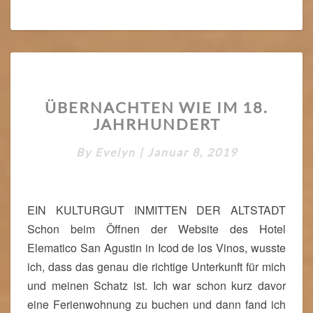
Ü
ÜBERNACHTEN WIE IM 18.
B
JAHRHUNDERT
E
R
By
Evelyn
|
Januar 8, 2019
N
A
C
H
EIN KULTURGUT INMITTEN DER ALTSTADT
T
Schon beim Öffnen der Website des Hotel
E
N
Elematico San Agustin in Icod de los Vinos, wusste
W
ich, dass das genau die richtige Unterkunft für mich
I
und meinen Schatz ist. Ich war schon kurz davor
E
eine Ferienwohnung zu buchen und dann fand ich
I