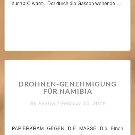
nur 10°C warm. Der durch die Gassen wehende …
G
A
N
Read More
Read More
G
D
U
R
C
H
C
O
D
L
DROHNEN-GENEHMIGUNG
R
M
FÜR NAMIBIA
O
A
H
R
By
Evelyn
|
Februar 15, 2019
N
E
N
-
PAPIERKRAM GEGEN DIE MASSE Die Einen
G