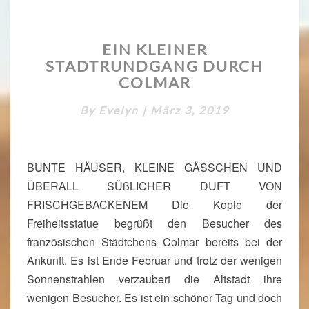
T
A
E
G
EIN KLEINER
I
2
STADTRUNDGANG DURCH
N
K
COLMAR
L
E
By
Evelyn
|
März 3, 2019
I
N
E
BUNTE HÄUSER, KLEINE GÄSSCHEN UND
R
ÜBERALL SÜßLICHER DUFT VON
S
T
FRISCHGEBACKENEM Die Kopie der
A
Freiheitsstatue begrüßt den Besucher des
D
französischen Städtchens Colmar bereits bei der
T
Ankunft. Es ist Ende Februar und trotz der wenigen
R
U
Sonnenstrahlen verzaubert die Altstadt ihre
N
wenigen Besucher. Es ist ein schöner Tag und doch
D