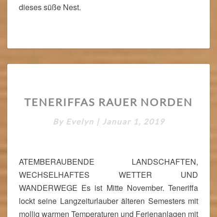
dieses süße Nest.
M
1
8
.
J
A
H
R
T
H
TENERIFFAS RAUER NORDEN
E
U
N
N
By
Evelyn
|
Januar 1, 2019
E
D
R
E
I
R
F
T
ATEMBERAUBENDE LANDSCHAFTEN,
F
WECHSELHAFTES WETTER UND
A
WANDERWEGE Es ist Mitte November. Teneriffa
S
R
lockt seine Langzeiturlauber älteren Semesters mit
A
mollig warmen Temperaturen und Ferienanlagen mit