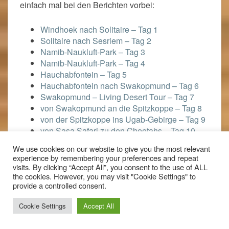
Hast du auch noch ein paar Namibia-Highlights für
mich. Ich plane schon wieder fürs nächste Mal und
wäre sehr dankbar darüber. Schreibe mir deine Tips
in die Kommentare!
Lust auf mehr Namibia-Feeling? Schaue doch
einfach mal bei den Berichten vorbei:
Windhoek nach Solitaire – Tag 1
Solitaire nach Sesriem – Tag 2
Namib-Naukluft-Park – Tag 3
We use cookies on our website to give you the most relevant
experience by remembering your preferences and repeat
Namib-Naukluft-Park – Tag 4
visits. By clicking “Accept All”, you consent to the use of ALL
Hauchabfontein – Tag 5
the cookies. However, you may visit "Cookie Settings" to
Hauchabfontein nach Swakopmund – Tag 6
provide a controlled consent.
Swakopmund – Living Desert Tour – Tag 7
von Swakopmund an die Spitzkoppe – Tag 8
Cookie Settings
Accept All
von der Spitzkoppe ins Ugab-Gebirge – Tag 9
von Sasa Safari zu den Cheetahs – Tag 10