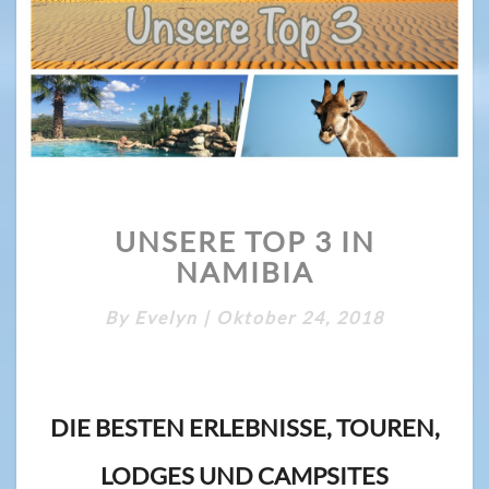
UNSERE
UNSERE TOP 3 IN
TOP
3
NAMIBIA
IN
NAMIBIA
By
Evelyn
|
Oktober 24, 2018
DIE BESTEN ERLEBNISSE, TOUREN,
LODGES UND CAMPSITES